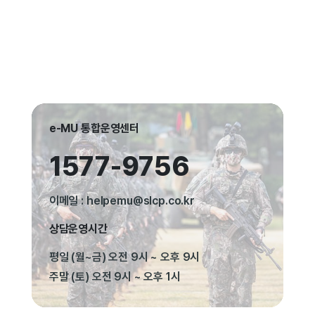
e-MU 통합운영센터
1577-9756
이메일 : helpemu@slcp.co.kr
상담운영시간
평일 (월~금) 오전 9시 ~ 오후 9시
주말 (토) 오전 9시 ~ 오후 1시