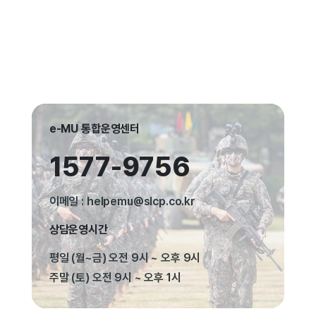
e-MU 통합운영센터
1577-9756
이메일 : helpemu@slcp.co.kr
상담운영시간
평일 (월~금) 오전 9시 ~ 오후 9시
주말 (토) 오전 9시 ~ 오후 1시