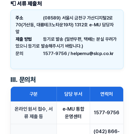
📮 서류 제출처
주소
(08589) 서울시 금천구 가산디지털2로
70(가산동, 대륭테크노타운19차) 1312호 e-MU 담당자
앞
제출 방법
등기로 발송 (일반우편, 택배는 분실 우려가
있으니 등기로 발송해주시기 바랍니다.)
문의
1577-9756 / helpemu@slcp.co.kr
Ⅲ. 문의처
구분
담당 부서
연락처
온라인 원서 접수, 서
e-MU 통합
1577-9756
류 제출 등
운영센터
(042) 866-